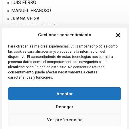
LUIS FERRO
MANUEL FRAGOSO
JUANA VEIGA
MARIO OTERO ANDIÓN
SUSI TAFALLA
Gestionar consentimiento
IRMÁS PORTO
Para ofrecer las mejores experiencias, utilizamos tecnologías como
IRMÁNS CONSTENLA
las cookies para almacenar y/o acceder a la información del
dispositivo. El consentimiento de estas tecnologías nos permitirá
procesar datos como el comportamiento de navegación o las
identificaciones únicas en este sitio. No consentir o retirar el
consentimiento, puede afectar negativamente a ciertas
características y funciones.
Aceptar
Páxina xestionada pola Asociación Codeseda Viva
Aviso Legal
Transparencia
Denegar
FOTOS ANTIGUAS
CAMIÑO DE IGNACIO TAVERNEIRO
A CRUZ DA GRELA
Ver preferencias
Asociación Codeseda Viva - A Estrada - Pontevedra - Galicia -------------
----