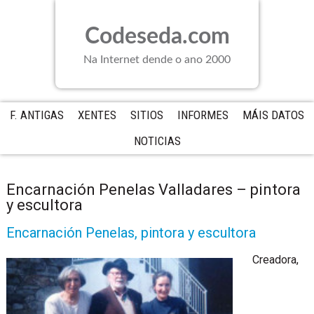
Saltar
Saltar
Saltar
a
al
a
Codeseda.com
la
contenido
la
navegación
principal
barra
Na Internet dende o ano 2000
principal
lateral
principal
F. ANTIGAS
XENTES
SITIOS
INFORMES
MÁIS DATOS
NOTICIAS
Encarnación Penelas Valladares – pintora
y escultora
Encarnación Penelas, pintora y escultora
Creadora,