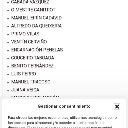
CABADA VÁZQUEZ
O MESTRE CANITROT
MANUEL EIRÍN CADAVID
ALFREDO DA QUEIXEIRA
PRIMO VILAS
VENTÍN CERVIÑO
ENCARNACIÓN PENELAS
COUCEIRO TABOADA
BENITO FERNÁNDEZ
LUIS FERRO
MANUEL FRAGOSO
JUANA VEIGA
MARIO OTERO ANDIÓN
SUSI TAFALLA
Gestionar consentimiento
IRMÁS PORTO
Para ofrecer las mejores experiencias, utilizamos tecnologías como
IRMÁNS CONSTENLA
las cookies para almacenar y/o acceder a la información del