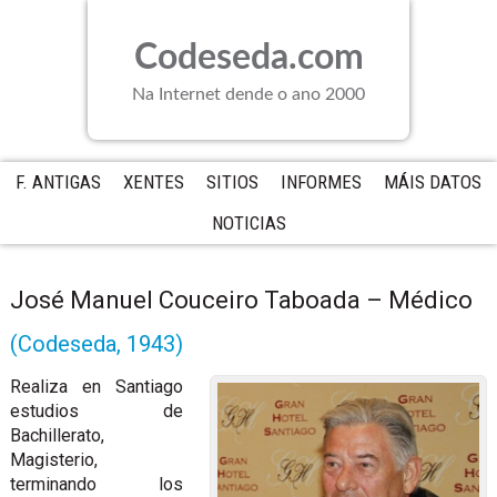
Saltar
Saltar
Saltar
a
al
a
Codeseda.com
la
contenido
la
navegación
principal
barra
Na Internet dende o ano 2000
principal
lateral
principal
F. ANTIGAS
XENTES
SITIOS
INFORMES
MÁIS DATOS
NOTICIAS
José Manuel Couceiro Taboada – Médico
(Codeseda, 1943)
Realiza en Santiago
estudios de
Bachillerato,
Magisterio,
terminando los