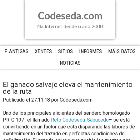
Saltar
Saltar
Saltar
a
al
a
Codeseda.com
la
contenido
la
navegación
principal
barra
Na Internet dende o ano 2000
principal
lateral
principal
F. ANTIGAS
XENTES
SITIOS
INFORMES
MÁIS DATOS
NOTICIAS
El ganado salvaje eleva el mantenimiento
de la ruta
Publicado el 27.11.18
por
Codeseda.com
Uno de los principales alicientes del sendero homologado
PR-G 197 -el llamado
Reto Codeseda-Sabucedo
– se está
convirtiendo en un factor que está disparando las labores de
mantenimiento del trazado en perfectas condiciones de