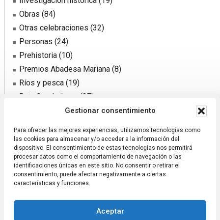
Investigación histórica
(19)
Obras
(84)
Otras celebraciones
(32)
Personas
(24)
Prehistoria
(10)
Premios Abadesa Mariana
(8)
Ríos y pesca
(19)
Ruta Senderismo
(37)
Sector agrario
(31)
Gestionar consentimiento
Sucesos y notificaciones
(72)
Para ofrecer las mejores experiencias, utilizamos tecnologías como
Traída de agua
(50)
las cookies para almacenar y/o acceder a la información del
dispositivo. El consentimiento de estas tecnologías nos permitirá
procesar datos como el comportamiento de navegación o las
identificaciones únicas en este sitio. No consentir o retirar el
consentimiento, puede afectar negativamente a ciertas
características y funciones.
Aceptar
Páxina xestionada pola Asociación Codeseda Viva