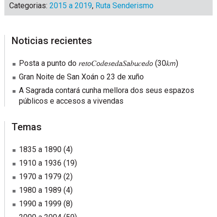
Categorias:
2015 a 2019
,
Ruta Senderismo
sidebar
Blog
Noticias recientes
Sidebar
Posta a punto do 𝑟𝘦𝑡𝘰𝐶𝘰𝑑𝘦𝑠𝘦𝑑𝘢𝑆𝘢𝑏𝘶𝑐𝘦𝑑𝘰 (30𝑘𝘮)
Gran Noite de San Xoán o 23 de xuño
A Sagrada contará cunha mellora dos seus espazos
públicos e accesos a vivendas
Temas
1835 a 1890
(4)
1910 a 1936
(19)
1970 a 1979
(2)
1980 a 1989
(4)
1990 a 1999
(8)