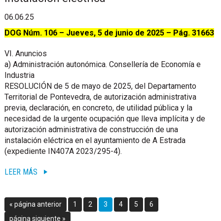
06.06.25
DOG Núm. 106 – Jueves, 5 de junio de 2025 – Pág. 31663
VI. Anuncios
a) Administración autonómica.
Consellería de Economía e
Industria
RESOLUCIÓN de 5 de mayo de 2025, del Departamento
Territorial de Pontevedra, de autorización administrativa
previa, declaración, en concreto, de utilidad pública y la
necesidad de la urgente ocupación que lleva implícita y de
autorización administrativa de construcción de una
instalación eléctrica en el ayuntamiento de A Estrada
(expediente IN407A 2023/295-4).
LEER MÁS
Ir
Go
Go
Go
Go
Go
Go
«
página anterior
1
2
3
4
5
6
a
to
to
to
to
to
to
Ir
página siguiente »