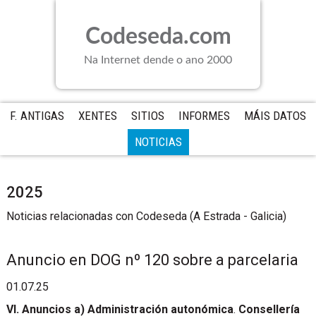
Saltar
Saltar
Saltar
a
al
a
Codeseda.com
la
contenido
la
navegación
principal
barra
Na Internet dende o ano 2000
principal
lateral
principal
F. ANTIGAS
XENTES
SITIOS
INFORMES
MÁIS DATOS
NOTICIAS
2025
Noticias relacionadas con Codeseda (A Estrada - Galicia)
Anuncio en DOG nº 120 sobre a parcelaria
01.07.25
VI. Anuncios
a) Administración autonómica
.
Consellería