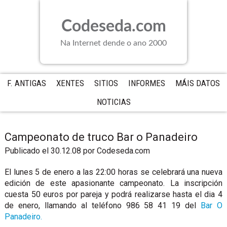
Saltar
Saltar
Saltar
a
al
a
Codeseda.com
la
contenido
la
navegación
principal
barra
Na Internet dende o ano 2000
principal
lateral
principal
F. ANTIGAS
XENTES
SITIOS
INFORMES
MÁIS DATOS
NOTICIAS
Campeonato de truco Bar o Panadeiro
Publicado el 30.12.08
por
Codeseda.com
El lunes 5 de enero a las 22:00 horas se celebrará una nueva
edición de este apasionante campeonato. La inscripción
cuesta 50 euros por pareja y podrá realizarse hasta el dia 4
de enero, llamando al teléfono 986 58 41 19 del
Bar O
Panadeiro.