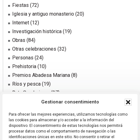
Fiestas
(72)
Iglesia y antiguo monasterio
(20)
Internet
(12)
Investigación histórica
(19)
Obras
(84)
Otras celebraciones
(32)
Personas
(24)
Prehistoria
(10)
Premios Abadesa Mariana
(8)
Ríos y pesca
(19)
Ruta Senderismo
(37)
Sector agrario
(31)
Gestionar consentimiento
Sucesos y notificaciones
(72)
Para ofrecer las mejores experiencias, utilizamos tecnologías como
Traída de agua
(50)
las cookies para almacenar y/o acceder a la información del
dispositivo. El consentimiento de estas tecnologías nos permitirá
procesar datos como el comportamiento de navegación o las
identificaciones únicas en este sitio. No consentir o retirar el