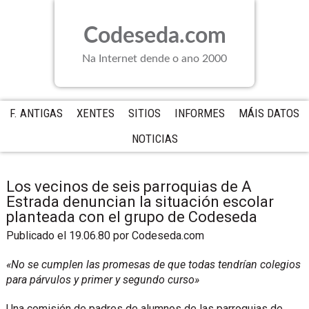
Saltar
Saltar
Saltar
a
al
a
Codeseda.com
la
contenido
la
navegación
principal
barra
Na Internet dende o ano 2000
principal
lateral
principal
F. ANTIGAS
XENTES
SITIOS
INFORMES
MÁIS DATOS
NOTICIAS
Los vecinos de seis parroquias de A
Estrada denuncian la situación escolar
planteada con el grupo de Codeseda
Publicado el 19.06.80
por
Codeseda.com
«No se cumplen las promesas de que todas tendrían colegios
para párvulos y primer y segundo curso»
Una comisión de padres de alumnos de las parroquias de