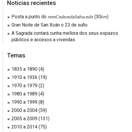
sidebar
Blog
Noticias recientes
Sidebar
Posta a punto do 𝑟𝘦𝑡𝘰𝐶𝘰𝑑𝘦𝑠𝘦𝑑𝘢𝑆𝘢𝑏𝘶𝑐𝘦𝑑𝘰 (30𝑘𝘮)
Gran Noite de San Xoán o 23 de xuño
A Sagrada contará cunha mellora dos seus espazos
públicos e accesos a vivendas
Temas
1835 a 1890
(4)
1910 a 1936
(19)
1970 a 1979
(2)
1980 a 1989
(4)
1990 a 1999
(8)
2000 a 2004
(59)
2005 a 2009
(131)
2010 a 2014
(75)