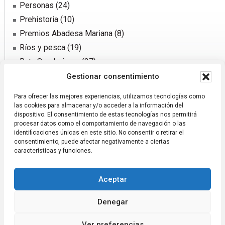
Personas
(24)
Prehistoria
(10)
Premios Abadesa Mariana
(8)
Ríos y pesca
(19)
Ruta Senderismo
(37)
Sector agrario
(31)
Gestionar consentimiento
Sucesos y notificaciones
(72)
Para ofrecer las mejores experiencias, utilizamos tecnologías como
Traída de agua
(50)
las cookies para almacenar y/o acceder a la información del
dispositivo. El consentimiento de estas tecnologías nos permitirá
procesar datos como el comportamiento de navegación o las
identificaciones únicas en este sitio. No consentir o retirar el
consentimiento, puede afectar negativamente a ciertas
características y funciones.
Aceptar
Páxina xestionada pola Asociación Codeseda Viva
Aviso Legal
Transparencia
Denegar
FOTOS ANTIGUAS
CAMIÑO DE IGNACIO TAVERNEIRO
A CRUZ DA GRELA
Ver preferencias