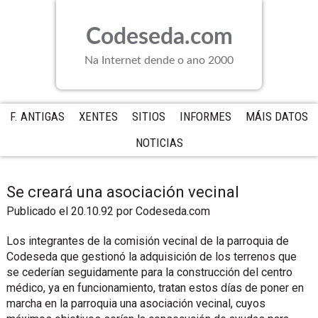
Saltar
Saltar
Saltar
a
al
a
Codeseda.com
la
contenido
la
navegación
principal
barra
Na Internet dende o ano 2000
principal
lateral
principal
F. ANTIGAS
XENTES
SITIOS
INFORMES
MÁIS DATOS
NOTICIAS
Se creará una asociación vecinal
Publicado el 20.10.92
por
Codeseda.com
Los integrantes de la comisión vecinal de la parroquia de
Codeseda que gestionó la adquisición de los terrenos que
se cederían seguidamente para la construcción del centro
médico, ya en funcionamiento, tratan estos días de poner en
marcha en la parroquia una asociación vecinal, cuyos