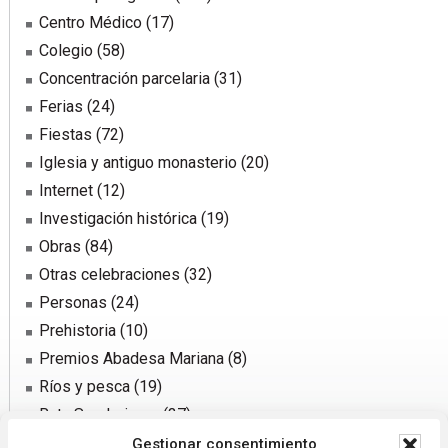
Centro Médico
(17)
Colegio
(58)
Concentración parcelaria
(31)
Ferias
(24)
Fiestas
(72)
Iglesia y antiguo monasterio
(20)
Internet
(12)
Investigación histórica
(19)
Obras
(84)
Otras celebraciones
(32)
Personas
(24)
Prehistoria
(10)
Premios Abadesa Mariana
(8)
Ríos y pesca
(19)
Ruta Senderismo
(37)
Sector agrario
(31)
Gestionar consentimiento