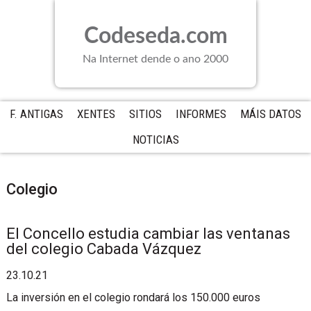
Saltar
Saltar
Saltar
a
al
a
Codeseda.com
la
contenido
la
navegación
principal
barra
Na Internet dende o ano 2000
principal
lateral
principal
F. ANTIGAS
XENTES
SITIOS
INFORMES
MÁIS DATOS
NOTICIAS
Colegio
El Concello estudia cambiar las ventanas
del colegio Cabada Vázquez
23.10.21
La inversión en el colegio rondará los 150.000 euros