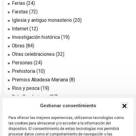
Ferias
(24)
Fiestas
(72)
Iglesia y antiguo monasterio
(20)
Internet
(12)
Investigación histórica
(19)
Obras
(84)
Otras celebraciones
(32)
Personas
(24)
Prehistoria
(10)
Premios Abadesa Mariana
(8)
Ríos y pesca
(19)
Ruta Senderismo
(37)
Sector agrario
(31)
Gestionar consentimiento
Sucesos y notificaciones
(72)
Para ofrecer las mejores experiencias, utilizamos tecnologías como
Traída de agua
(50)
las cookies para almacenar y/o acceder a la información del
dispositivo. El consentimiento de estas tecnologías nos permitirá
procesar datos como el comportamiento de navegación o las