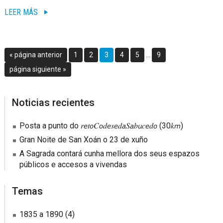
LEER MÁS
Páginas
Ir
Go
Go
Go
Go
Go
Go
«
página anterior
1
2
3
4
5
…
9
intermedias
a
to
to
to
to
to
to
Ir
página siguiente »
omitidas
la
page
page
page
page
page
page
a
la
sidebar
Blog
Noticias recientes
Sidebar
Posta a punto do 𝑟𝘦𝑡𝘰𝐶𝘰𝑑𝘦𝑠𝘦𝑑𝘢𝑆𝘢𝑏𝘶𝑐𝘦𝑑𝘰 (30𝑘𝘮)
Gran Noite de San Xoán o 23 de xuño
A Sagrada contará cunha mellora dos seus espazos
públicos e accesos a vivendas
Temas
1835 a 1890
(4)