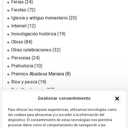
Ferias
(24)
Fiestas
(72)
Iglesia y antiguo monasterio
(20)
Internet
(12)
Investigación histórica
(19)
Obras
(84)
Otras celebraciones
(32)
Personas
(24)
Prehistoria
(10)
Premios Abadesa Mariana
(8)
Ríos y pesca
(19)
Ruta Senderismo
(37)
Sector agrario
(31)
Gestionar consentimiento
Sucesos y notificaciones
(72)
Para ofrecer las mejores experiencias, utilizamos tecnologías como
Traída de agua
(50)
las cookies para almacenar y/o acceder a la información del
dispositivo. El consentimiento de estas tecnologías nos permitirá
procesar datos como el comportamiento de navegación o las