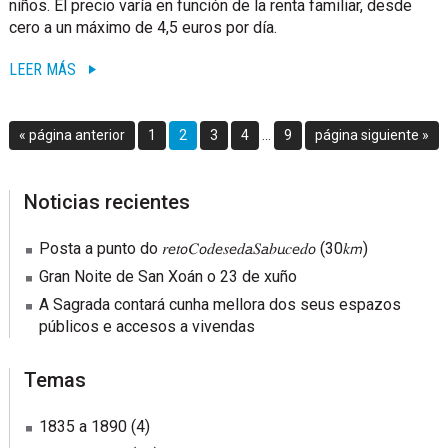
niños. El precio varía en función de la renta familiar, desde
cero a un máximo de 4,5 euros por día.
LEER MÁS
Páginas
Ir
Go
Go
Go
Go
Go
Ir
«
página anterior
1
2
3
4
…
9
página siguiente »
intermedias
a
to
to
to
to
to
a
omitidas
la
page
page
page
page
page
la
sidebar
Blog
Noticias recientes
Sidebar
Posta a punto do 𝑟𝘦𝑡𝘰𝐶𝘰𝑑𝘦𝑠𝘦𝑑𝘢𝑆𝘢𝑏𝘶𝑐𝘦𝑑𝘰 (30𝑘𝘮)
Gran Noite de San Xoán o 23 de xuño
A Sagrada contará cunha mellora dos seus espazos
públicos e accesos a vivendas
Temas
1835 a 1890
(4)