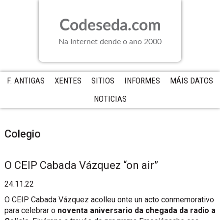
Saltar
Saltar
Saltar
a
al
a
Codeseda.com
la
contenido
la
navegación
principal
barra
Na Internet dende o ano 2000
principal
lateral
principal
F. ANTIGAS
XENTES
SITIOS
INFORMES
MÁIS DATOS
NOTICIAS
Colegio
O CEIP Cabada Vázquez “on air”
24.11.22
O CEIP Cabada Vázquez acolleu onte un acto conmemorativo
para celebrar o
noventa aniversario da chegada da radio a